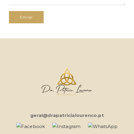
Enviar
geral@drapatricialourenco.pt